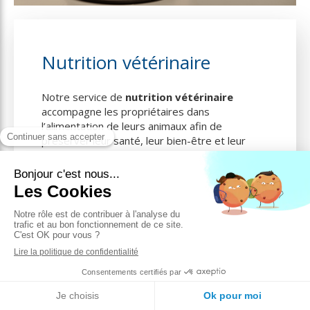
Nutrition vétérinaire
Notre service de
nutrition vétérinaire
accompagne les propriétaires dans
l’alimentation de leurs animaux afin de
préserver leur santé, leur bien-être et leur
qualité de vie.
Grâce à une consultation réalisée par la DV
GASSMANN, vous obtiendrez des
recommandations nutritionnelles adaptées à
l’âge
, au
mode de vie
, à l’
état de santé
et
aux besoins spécifiques de chaque animal
.
Que ce soit pour la
prévention
, la
gestion du
poids
ou l’
accompagnement d'une maladie
,
nous vous aidons à mettre en place une