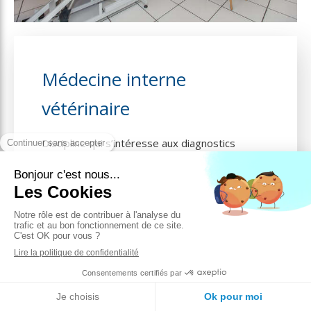
Médecine interne
vétérinaire
Discipline qui s’intéresse aux diagnostics
difficiles et à la prise en charge de
maladies
générales
:
Maladie auto-immune
Maladie endocrinienne
Maladie difficile à diagnostiquer
Des consultations de
médecine
interne
vétérinaire
vous sont proposées.
Etablir un diagnostic nécessite souvent